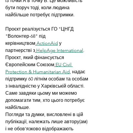
із точки А в точку Б. Це можливість 
бути поруч тоді, коли людина 
найбільше потребує підтримки.
Проєкт реалізується ГО "ЦНГД 
"Волонтер-68" під 
керівництвом
ActionAid
 у 
партнерстві з
HelpAge International
. 
Проєкт, який фінансується 
Європейским Союзом
EU Civil 
Protection & Humanitarian Aid
, надає 
підтримку 60 літнім особам та особам 
з інвалідністю у Харківській області. 
Саме завдяки цьому ми можемо 
допомагати тим, хто цього потребує 
найбільше.
Погляди та думки, висловлені в цій 
публікації, належать лише автору(ам) 
і не обов’язково відображають 