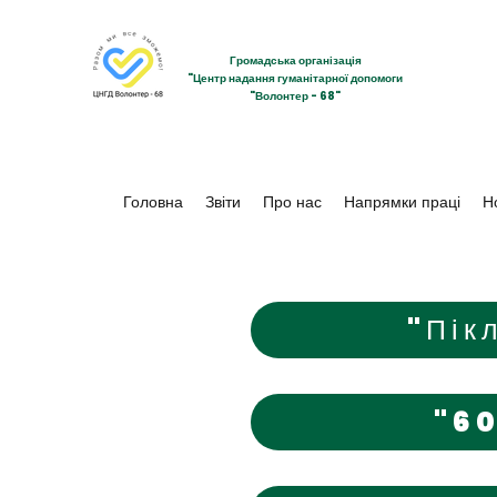
Громадська організація
"Центр надання гуманітарної допомоги
"Волонтер - 68"
Головна
Звіти
Про нас
Напрямки праці
Н
"Пік
"60