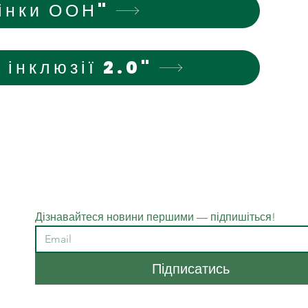
інки ООН"
 інклюзії 2.0"
Дізнавайтеся новини першими — підпишіться!
Підписатись