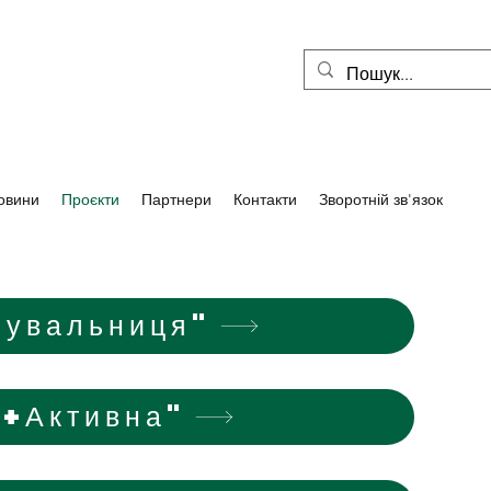
овини
Проєкти
Партнери
Контакти
Зворотній зв'язок
лувальниця"
+Активна"