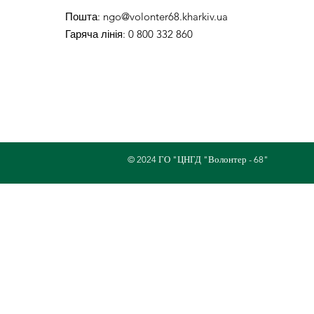
Пошта
:
ngo@volonter68.kharkiv.ua
Гаряча лінія
: 0 800 332 860
© 2024 ГО "ЦНГД "Волонтер - 68"