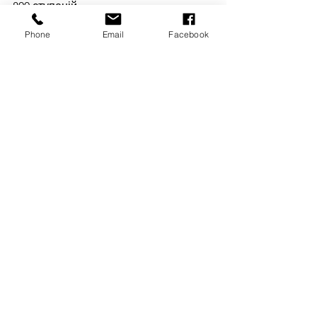
800 ступеній
7. Наявність сертифікатів якості
Phone
Email
Facebook
Теги:
Волонтер 68
Тендер
оголошення
Дивитися всі
Останні пости