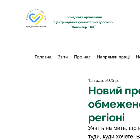
Громадська організація
"Центр надання гуманітарної допомоги
"Волонтер - 68"
Головна
Звіти
Про нас
Напрямки праці
Н
15 трав. 2025 р.
Новий пр
обмежено
регіоні
Уявіть на мить, що 
туди, куди хочете. 