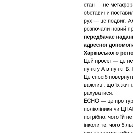
стан — не метафора,
обставини поставил
рух — це подвиг. Ал
розпочали новий пр
передбачає наданн
адресної допомоги
Харківського регі
Цей проєкт — це не
пункту А в пункт Б.
Це спосіб повернут
важливі, що їх житт
рахуватися.
ECHO
 — це про ту
полікліники чи ЦНАП
потрібно, чого їй н
інколи те, чого біл