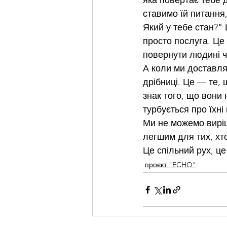
яка повертає тебе 
ставимо їй питання
Який у тебе стан?" 
просто послуга. Це 
повернути людині ча
А коли ми доставляє
дрібниці. Це — те,
знак того, що вони 
турбується про їхні
Ми не можемо виріш
легшим для тих, хто
Це спільний рух, це 
проєкт "ECHO"