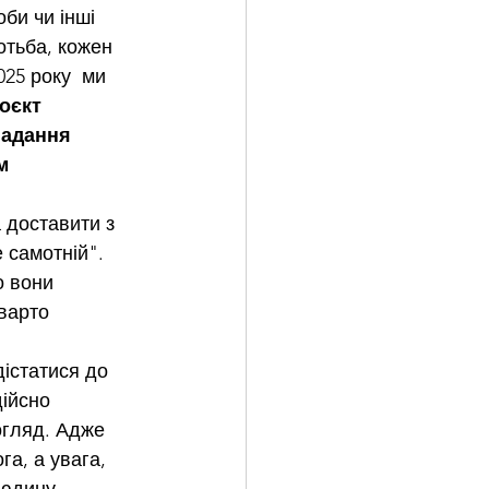
би чи інші 
тьба, кожен 
025 року  ми 
оєкт 
надання 
м 
 доставити з 
 самотній". 
о вони 
варто 
істатися до 
ійсно 
огляд. Адже 
а, а увага, 