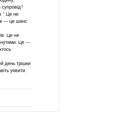
юдину, 
 супровід? 
." Це не 
ок — це шанс 
ів. Це не 
инутими. Це — 
хтось 
й день трішки 
іть уявити.  