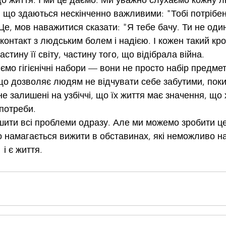
до життя. І ми це даємо. Ми уважно слухаємо кожну л
, що здаються нескінченно важливими: "Тобі потрібен
Це, мов наважитися сказати: "Я тебе бачу. Ти не один
контакт з людським болем і надією. І кожен такий кр
стину її світу, частину того, що відібрала війна.
мо гігієнічні набори — вони не просто набір предмет
 що дозволяє людям не відчувати себе забутими, пок
не залишені на узбіччі, що їх життя має значення, що 
 потреби.
ити всі проблеми одразу. Але ми можемо зробити це
 намагається вижити в обставинах, які неможливо нав
 і є життя.