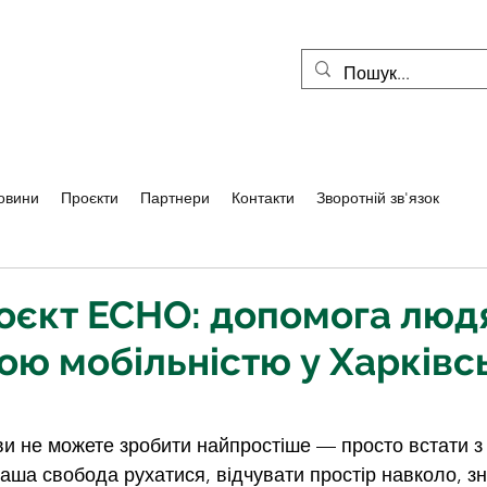
овини
Проєкти
Партнери
Контакти
Зворотній зв'язок
оєкт ECHO: допомога люд
ю мобільністю у Харківс
ви не можете зробити найпростіше — просто встати з л
Ваша свобода рухатися, відчувати простір навколо, зн