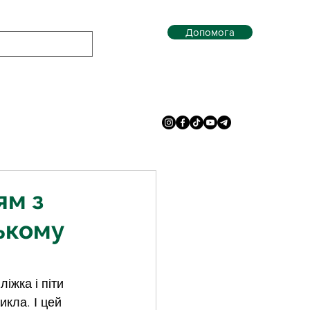
Допомога
ям з
ькому
іжка і піти 
икла. І цей 