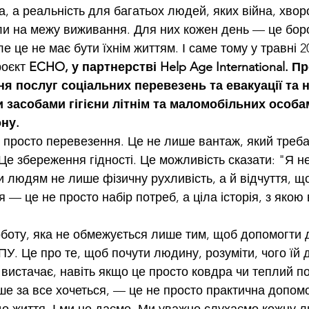
 а реальність для багатьох людей, яких війна, хворо
и на межу виживання. Для них кожен день — це боро
е це не має бути їхнім життям. І саме тому у травні 2
оєкт 
ECHO, у партнерстві Help Age International. Пр
я послуг соціальних перевезень та евакуації та 
 засобами гігієни літнім та маломобільних особа
ону.
 просто перевезення. Це не лише вантаж, який треба
 Це збереження гідності. Це можливість сказати: "Я не
и людям не лише фізичну рухливість, а й відчуття, щ
я — це не просто набір потреб, а ціла історія, з якою 
рботу, яка не обмежується лише тим, щоб допомогти д
У. Це про те, щоб почути людину, розуміти, чого їй д
е вистачає, навіть якщо це просто ковдра чи теплий п
ьше за все хочеться, — це не просто практична допомог