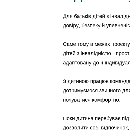
Для батьків дітей з інвалі
довіру, безпеку й упевнені
Саме тому в межах проєкт
дітей з інвалідністю - прос
адаптовану до її індивідуа
З дитиною працює команда с
дотримуємося звичного для
почуватися комфортно.
Поки дитина перебуває під
дозволити собі відпочинок