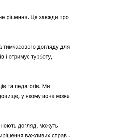
дне рішення. Це завжди про
а тимчасового догляду для
ів і отримує турботу,
ів та педагогів. Ми
довище, у якому вона може
йснюють догляд, можуть
вирішення важливих справ -