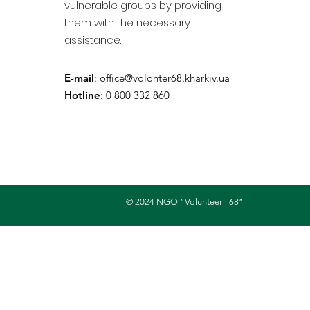
vulnerable groups by providing
them with the necessary
assistance.
E-mail
:
office@volonter68.kharkiv.ua
Hotline
: 0 800 332 860
© 2024 NGO “Volunteer - 68”