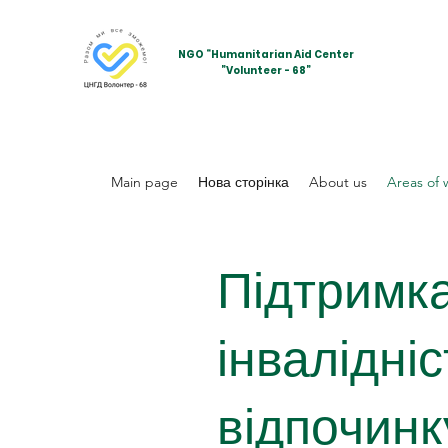
NGO “Humanitarian Aid Center
”Volunteer - 68”
Main page
Нова сторінка
About us
Areas of 
Підтримка
інвалідні
відпочинк