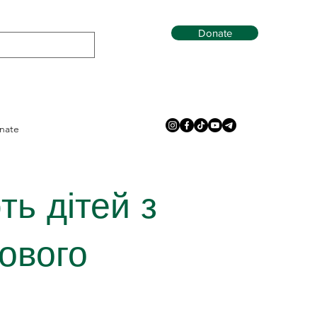
Donate
nate
ть дітей з
сового