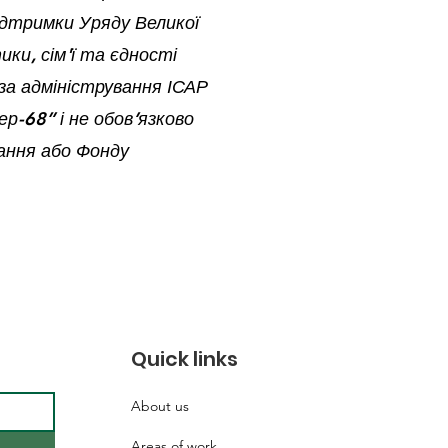
підтримки Уряду Великої
ики, сім'ї та єдності
за адміністрування ІСАР
р-68” і не обов’язково
нання або Фонду
Quick links
About us
Areas of work