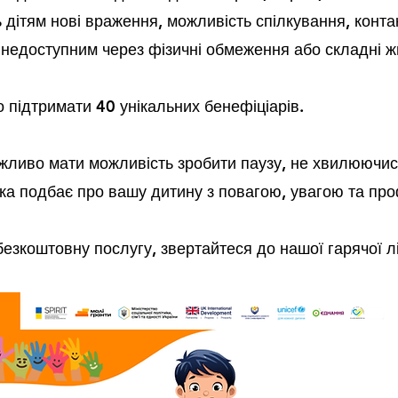
ь дітям нові враження, можливість спілкування, конта
 недоступним через фізичні обмеження або складні ж
 підтримати 40 унікальних бенефіціарів.
ажливо мати можливість зробити паузу, не хвилюючис
яка подбає про вашу дитину з повагою, увагою та про
езкоштовну послугу, звертайтеся до нашої гарячої лі