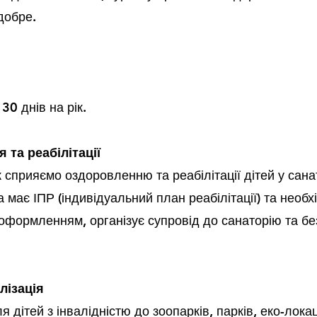
добре.
30 днів на рік.
та реабілітації
 сприяємо оздоровленню та реабілітації дітей у сана
має ІПР (індивідуальний план реабілітації) та необх
формленням, організує супровід до санаторію та б
лізація
 дітей з інвалідністю до зоопарків, парків, еко-лока