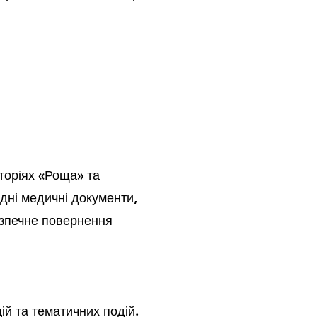
торіях «Роща» та
ідні медичні документи,
езпечне повернення
цій та тематичних подій.