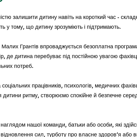
дністю залишити дитину навіть на короткий час - скла
сть у тому, що дитину зрозуміють і підтримають.
у Малих Грантів впроваджується безоплатна програм
тір, де дитина перебуває під постійною увагою фахівц
льних потреб.
оціальних працівників, психологів, медичних фахівц
 дитини ритму, створюємо спокійне й безпечне сере
 наглядом нашої команди, батьки або особи, які зді
, відновлення сил, турботу про власне здоров’я або 