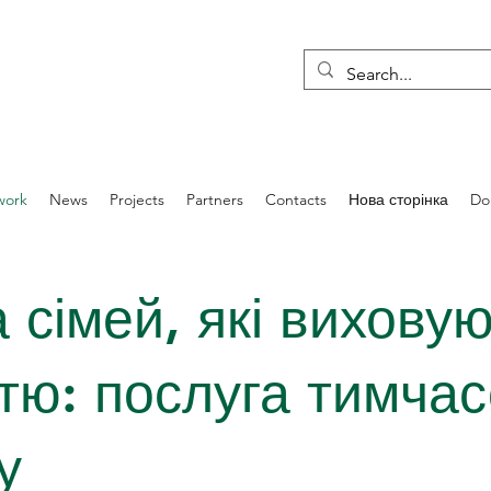
work
News
Projects
Partners
Contacts
Нова сторінка
Do
 сімей, які виховую
стю: послуга тимча
у